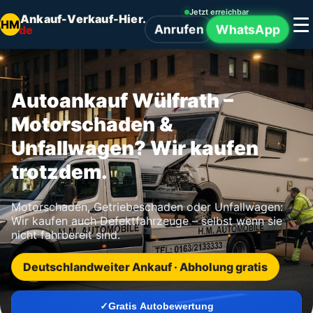
Jetzt erreichbar
Ankauf-Verkauf-Hier.
HM
Anrufen
WhatsApp
de
Autoankauf Wülfrath –
Motorschaden &
Unfallwagen? Wir kaufen
trotzdem.
Motorschaden, Getriebeschaden oder Unfallwagen:
Wir kaufen auch Defektfahrzeuge – selbst wenn sie
nicht fahrbereit sind.
Deutschlandweiter Ankauf · Abholung gratis
Gratis Autobewertung