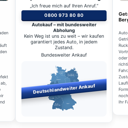
„Ich freue mich auf Ihren Anruf.“
Get
0800 973 80 80
Ber
Autokauf – mit bundesweiter
Abholung
aden
Auto
Kein Weg ist uns zu weit – wir kaufen
Getr
garantiert jedes Auto, in jedem
äuft
Ruck
Zustand.
 den
Vort
Bundesweiter Ankauf
oder
rich
Fahr
fekt
Zust
 ab,
Lauf
Deutschlandweiter Ankauf
e
Form
ir
noch
und
Ihr 
Bundesweiter Fahrzeugankauf
– wir kaufen