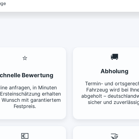
uge
🚚
⭐
Abholung
chnelle Bewertung
Termin- und ortsgerech
ine anfragen, in Minuten
Fahrzeug wird bei Ihn
 Ersteinschätzung erhalten
abgeholt – deutschlandw
f Wunsch mit garantiertem
sicher und zuverlässig
Festpreis.
💶
🤝