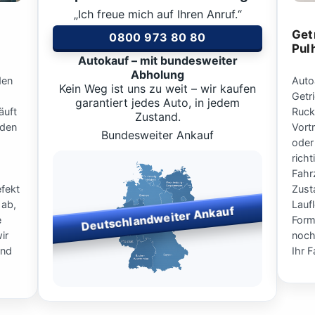
„Ich freue mich auf Ihren Anruf.“
Get
0800 973 80 80
Pul
Autokauf – mit bundesweiter
Abholung
den
Auto
Kein Weg ist uns zu weit – wir kaufen
Getr
garantiert jedes Auto, in jedem
äuft
Ruck
Zustand.
 den
Vort
Bundesweiter Ankauf
oder
rich
Fahr
fekt
Zust
 ab,
Lauf
Deutschlandweiter Ankauf
e
Form
ir
noch
und
Ihr 
Bundesweiter Fahrzeugankauf
– wir kaufen