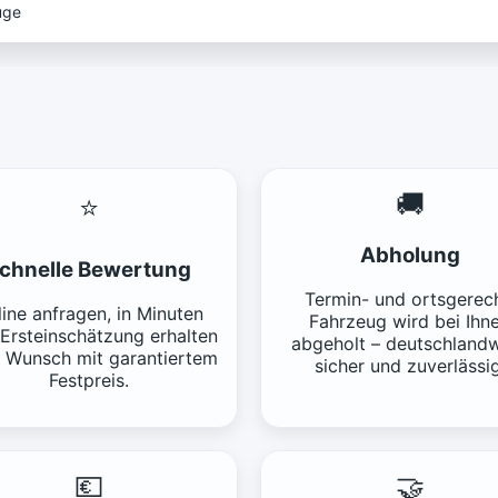
uge
🚚
⭐
Abholung
chnelle Bewertung
Termin- und ortsgerech
ine anfragen, in Minuten
Fahrzeug wird bei Ihn
 Ersteinschätzung erhalten
abgeholt – deutschlandw
f Wunsch mit garantiertem
sicher und zuverlässig
Festpreis.
💶
🤝