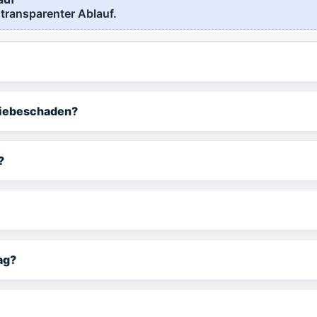
 transparenter Ablauf.
triebeschaden?
?
ag?