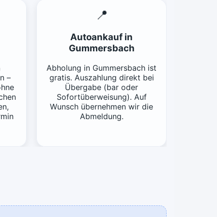
📍
Autoankauf in
Gummersbach
n
Abholung in Gummersbach ist
n –
gratis. Auszahlung direkt bei
ohne
Übergabe (bar oder
achen
Sofortüberweisung). Auf
en,
Wunsch übernehmen wir die
rmin
Abmeldung.