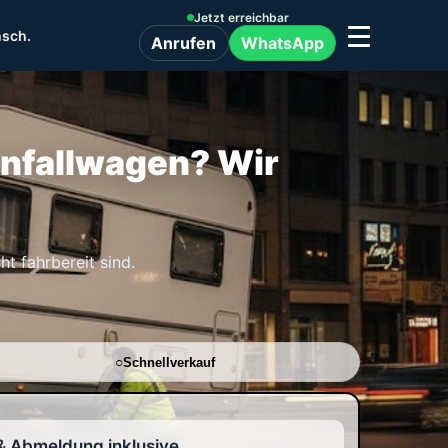
Jetzt erreichbar
nsch.
Anrufen
WhatsApp
nfallwagen? Wir
t fahrbereit sind.
Schnellverkauf
& Abmeldung inklusive.