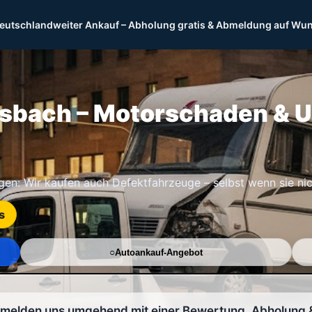
eutschlandweiter Ankauf – Abholung gratis & Abmeldung auf Wu
bach – Motorschaden & U
n: Wir kaufen auch Defektfahrzeuge – selbst wenn sie nich
s
Autoankauf-Angebot
r melden uns umgehend mit einer Bewertung. Abholung 