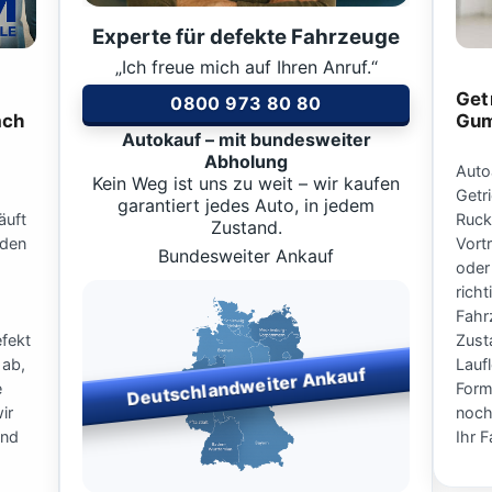
Experte für defekte Fahrzeuge
„Ich freue mich auf Ihren Anruf.“
Get
0800 973 80 80
ach
Gu
Autokauf – mit bundesweiter
Abholung
Auto
Kein Weg ist uns zu weit – wir kaufen
Getr
garantiert jedes Auto, in jedem
äuft
Ruck
Zustand.
 den
Vort
Bundesweiter Ankauf
oder
rich
Fahr
fekt
Zust
 ab,
Lauf
Deutschlandweiter Ankauf
e
Form
ir
noch
und
Ihr 