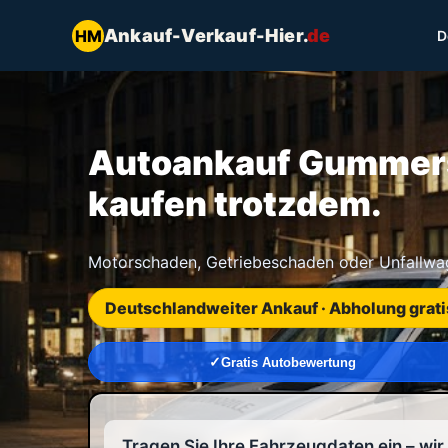
Ankauf-Verkauf-Hier.
de
HM
D
Autoankauf Gummers
kaufen trotzdem.
Motorschaden, Getriebeschaden oder Unfallwage
Deutschlandweiter Ankauf · Abholung grati
Gratis Autobewertung
Tragen Sie Ihre Fahrzeugdaten ein – wi