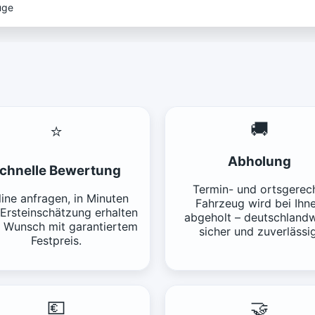
uge
🚚
⭐
Abholung
chnelle Bewertung
Termin- und ortsgerech
ine anfragen, in Minuten
Fahrzeug wird bei Ihn
 Ersteinschätzung erhalten
abgeholt – deutschlandw
f Wunsch mit garantiertem
sicher und zuverlässig
Festpreis.
💶
🤝