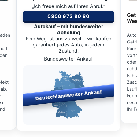
„Ich freue mich auf Ihren Anruf.“
Get
0800 973 80 80
Wes
Autokauf – mit bundesweiter
Abholung
haden
Auto
Kein Weg ist uns zu weit – wir kaufen
Getr
garantiert jedes Auto, in jedem
äuft
Ruck
Zustand.
 den
Vort
Bundesweiter Ankauf
oder
rich
Fahr
fekt
Zust
 ab,
Lauf
Deutschlandweiter Ankauf
e
Form
ir
noch
und
Ihr 
Bundesweiter Fahrzeugankauf
– wir kaufen