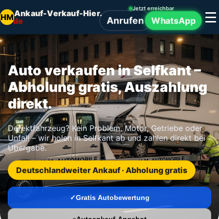
Jetzt erreichbar
Ankauf-Verkauf-Hier.
HM
Anrufen
WhatsApp
de
Auto verkaufen in Selfkant –
Abholung gratis, Auszahlung
direkt.
Defektfahrzeug? Kein Problem. Motor, Getriebe oder
Unfall – wir holen in Selfkant ab und zahlen direkt bei
Übergabe.
Deutschlandweiter Ankauf · Abholung gratis
Gratis Autobewertung