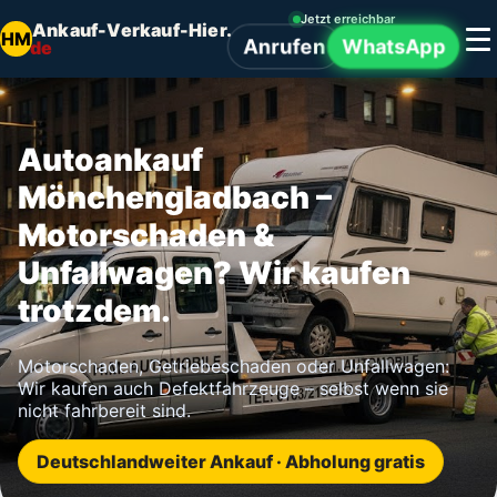
Jetzt erreichbar
Ankauf-Verkauf-Hier.
HM
Anrufen
WhatsApp
de
Autoankauf
Mönchengladbach –
Motorschaden &
Unfallwagen? Wir kaufen
trotzdem.
Motorschaden, Getriebeschaden oder Unfallwagen:
Wir kaufen auch Defektfahrzeuge – selbst wenn sie
nicht fahrbereit sind.
Deutschlandweiter Ankauf · Abholung gratis