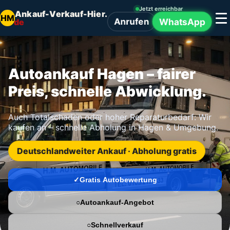
Jetzt erreichbar
Ankauf-Verkauf-Hier.
HM
Anrufen
WhatsApp
de
Autoankauf Hagen – fairer
Preis, schnelle Abwicklung.
Auch Totalschaden oder hoher Reparaturbedarf: Wir
kaufen an – schnelle Abholung in Hagen & Umgebung.
Deutschlandweiter Ankauf · Abholung gratis
Gratis Autobewertung
Autoankauf-Angebot
Schnellverkauf