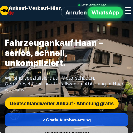
Jetzt erreichbar
Ankauf-Verkauf-Hier.
HM
Anrufen
WhatsApp
de
Fahrzeugankauf Haan –
seriös, schnell,
unkompliziert.
Wir sind spezialisiert auf Motorschäden,
Getriebeschäden und Unfallwagen. Abholung in Haan
ist gratis.
Deutschlandweiter Ankauf · Abholung gratis
Gratis Autobewertung