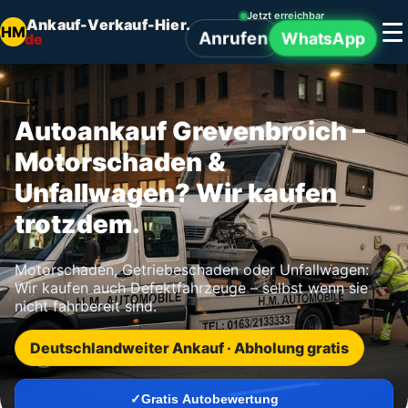
Jetzt erreichbar
Ankauf-Verkauf-Hier.
HM
Anrufen
WhatsApp
de
Autoankauf Grevenbroich –
Motorschaden &
Unfallwagen? Wir kaufen
trotzdem.
Motorschaden, Getriebeschaden oder Unfallwagen:
Wir kaufen auch Defektfahrzeuge – selbst wenn sie
nicht fahrbereit sind.
Deutschlandweiter Ankauf · Abholung gratis
Gratis Autobewertung